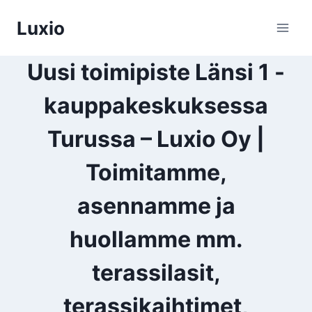
Siirry
Luxio
sisältöön
Uusi toimipiste Länsi 1 -
kauppakeskuksessa
Turussa – Luxio Oy |
Toimitamme,
asennamme ja
huollamme mm.
terassilasit,
terassikaihtimet,