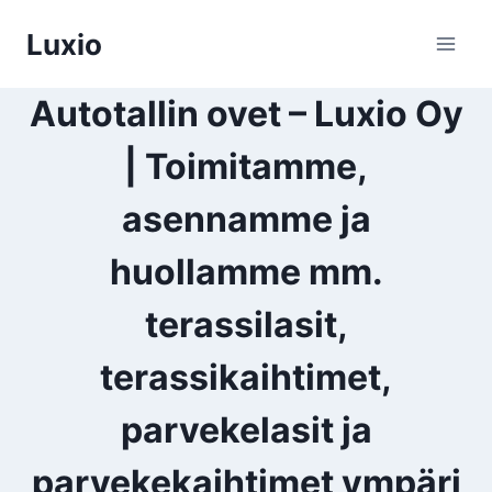
Siirry
Luxio
sisältöön
Autotallin ovet – Luxio Oy
| Toimitamme,
asennamme ja
huollamme mm.
terassilasit,
terassikaihtimet,
parvekelasit ja
parvekekaihtimet ympäri