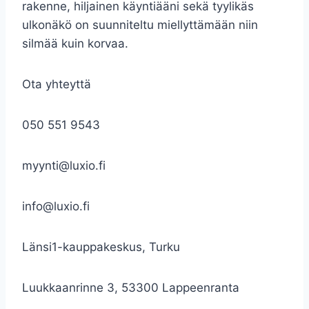
rakenne, hiljainen käyntiääni sekä tyylikäs
ulkonäkö on suunniteltu miellyttämään niin
silmää kuin korvaa.
Ota yhteyttä
050 551 9543
myynti@luxio.fi
info@luxio.fi
Länsi1-kauppakeskus, Turku
Luukkaanrinne 3, 53300 Lappeenranta