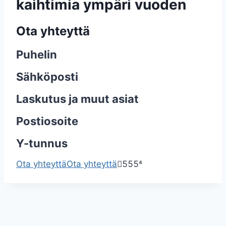
kaihtimia ympäri vuoden
Ota yhteyttä
Puhelin
Sähköposti
Laskutus ja muut asiat
Postiosoite
Y-tunnus
Ota yhteyttä
Ota yhteyttä




