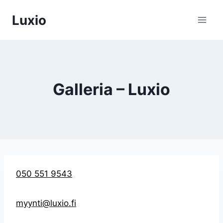
Siirry
Luxio
sisältöön
Galleria – Luxio
050 551 9543
myynti@luxio.fi