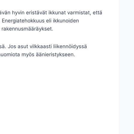
ävän hyvin eristävät ikkunat varmistat, että
. Energiatehokkuus eli ikkunoiden
t rakennusmääräykset.
sä. Jos asut vilkkaasti liikennöidyssä
 huomiota myös äänieristykseen.