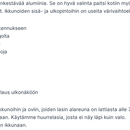
nkestävää alumiinia. Se on hyvä valinta paitsi kotiin my
t. Ikkunoiden sisä- ja ulkopintoihin on useita värivaihtoe
akennukseen
golta
a
oja
silaus ulkonäköön
kunoihin ja oviin, joiden lasin alareuna on lattiasta alle
an. Käytämme huurrelasia, josta ei näy läpi kuin valo.
n ikkunaan.