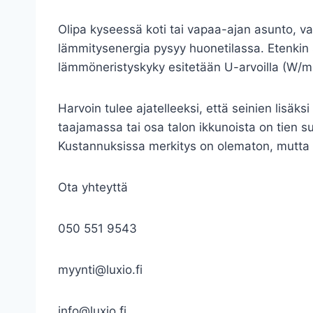
Olipa kyseessä koti tai vapaa-ajan asunto, val
lämmitysenergia pysyy huonetilassa. Etenkin s
lämmöneristyskyky esitetään U-arvoilla (W/
Harvoin tulee ajatelleeksi, että seinien lisäks
taajamassa tai osa talon ikkunoista on tien 
Kustannuksissa merkitys on olematon, mutta
Ota yhteyttä
050 551 9543
myynti@luxio.fi
info@luxio.fi