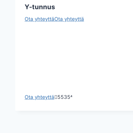
Y-tunnus
Ota yhteyttä
Ota yhteyttä
Ota yhteyttä





