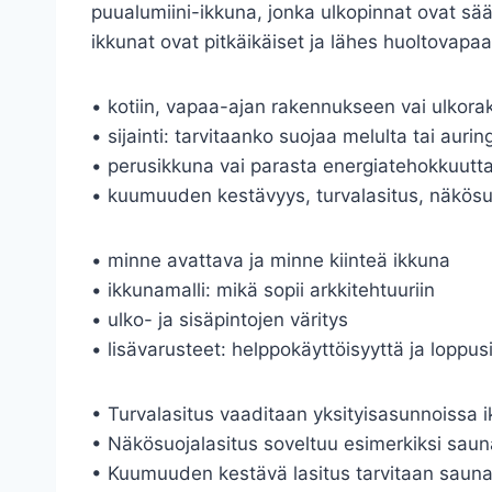
puualumiini-ikkuna, jonka ulkopinnat ovat sää
ikkunat ovat pitkäikäiset ja lähes huoltovapaa
• kotiin, vapaa-ajan rakennukseen vai ulkor
• sijainti: tarvitaanko suojaa melulta tai aurin
• perusikkuna vai parasta energiatehokkuutt
• kuumuuden kestävyys, turvalasitus, näkösu
• minne avattava ja minne kiinteä ikkuna
• ikkunamalli: mikä sopii arkkitehtuuriin
• ulko- ja sisäpintojen väritys
• lisävarusteet: helppokäyttöisyyttä ja loppu
• Turvalasitus vaaditaan yksityisasunnoissa ik
• Näkösuojalasitus soveltuu esimerkiksi sauna
• Kuumuuden kestävä lasitus tarvitaan sauna