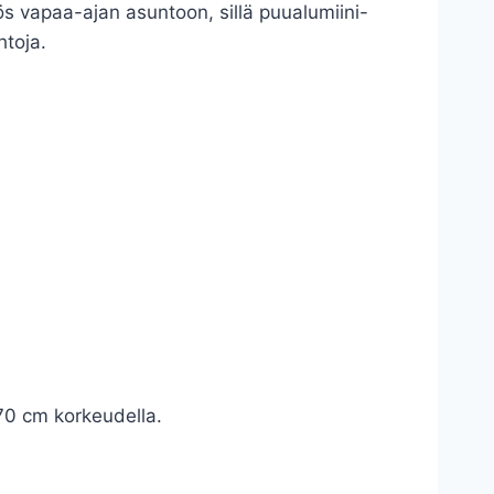
ös vapaa-ajan asuntoon, sillä puualumiini-
htoja.
 70 cm korkeudella.