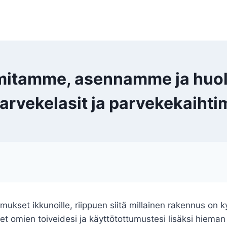
oimitamme, asennamme ja huol
parvekelasit ja parvekekaih
kset ikkunoille, riippuen siitä millainen rakennus on ky
et omien toiveidesi ja käyttötottumustesi lisäksi hiema