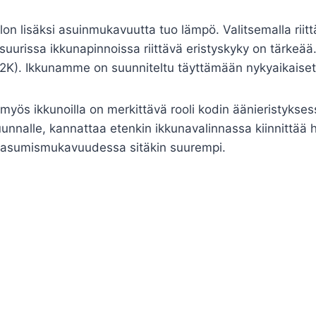
on lisäksi asuinmukavuutta tuo lämpö. Valitsemalla riitt
uurissa ikkunapinnoissa riittävä eristyskyky on tärkeää
m2K). Ikkunamme on suunniteltu täyttämään nykyaikaise
i myös ikkunoilla on merkittävä rooli kodin äänieristykses
suunnalle, kannattaa etenkin ikkunavalinnassa kiinnittää
 asumismukavuudessa sitäkin suurempi.