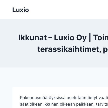
Siirry
Luxio
sisältöön
Ikkunat – Luxio Oy | T
terassikaihtimet, 
Rakennusmääräyksissä asetetaan tietyt vaatimu
saat oikean ikkunan oikeaan paikkaan, tarvits