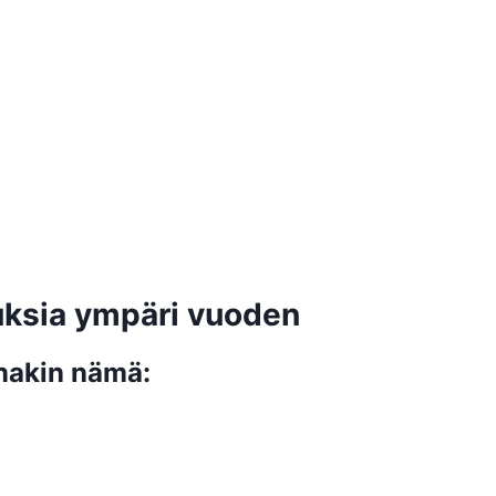
uksia ympäri vuoden
nakin nämä: