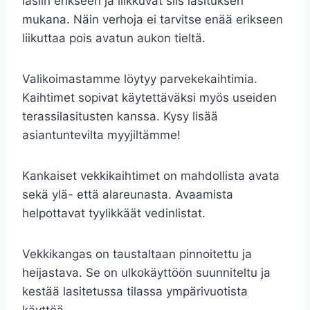
lasiin erikseen ja liikkuvat siis lasituksen
mukana. Näin verhoja ei tarvitse enää erikseen
liikuttaa pois avatun aukon tieltä.
Valikoimastamme löytyy parvekekaihtimia.
Kaihtimet sopivat käytettäväksi myös useiden
terassilasitusten kanssa. Kysy lisää
asiantuntevilta myyjiltämme!
Kankaiset vekkikaihtimet on mahdollista avata
sekä ylä- että alareunasta. Avaamista
helpottavat tyylikkäät vedinlistat.
Vekkikangas on taustaltaan pinnoitettu ja
heijastava. Se on ulkokäyttöön suunniteltu ja
kestää lasitetussa tilassa ympärivuotista