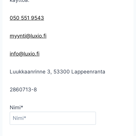
käyttöä.
050 551 9543
myynti@luxio.fi
info@luxio.fi
Luukkaanrinne 3, 53300 Lappeenranta
2860713-8
Nimi*