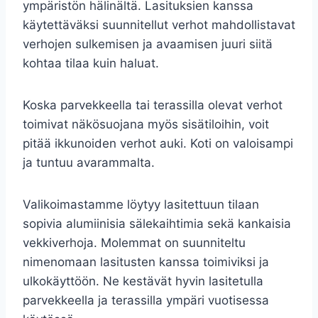
ympäristön hälinältä. Lasituksien kanssa
käytettäväksi suunnitellut verhot mahdollistavat
verhojen sulkemisen ja avaamisen juuri siitä
kohtaa tilaa kuin haluat.
Koska parvekkeella tai terassilla olevat verhot
toimivat näkösuojana myös sisätiloihin, voit
pitää ikkunoiden verhot auki. Koti on valoisampi
ja tuntuu avarammalta.
Valikoimastamme löytyy lasitettuun tilaan
sopivia alumiinisia sälekaihtimia sekä kankaisia
vekkiverhoja. Molemmat on suunniteltu
nimenomaan lasitusten kanssa toimiviksi ja
ulkokäyttöön. Ne kestävät hyvin lasitetulla
parvekkeella ja terassilla ympäri vuotisessa